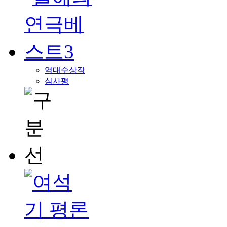
역대수상작
심사평