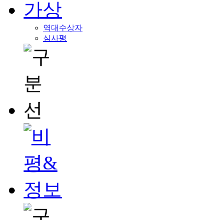
역대수상자
심사평