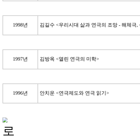
1998년
김길수 <우리시대 삶과 연극의 조망 - 해체극,
1997년
김방옥 <열린 연극의 미학>
1996년
안치운 <연극제도와 연극 읽기>