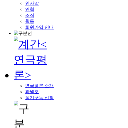
인사말
연혁
조직
활동
회원가입 안내
연극평론 소개
과월호
정기구독 신청